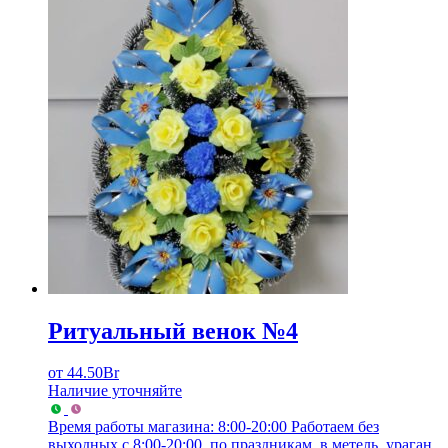
Ритуальный венок №4
от
44.50
Br
Наличие уточняйте
Время работы магазина: 8:00-20:00
Работаем без
выходных с 8:00-20:00, по праздникам, в метель, ураган