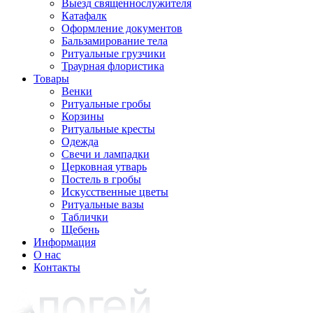
Выезд священнослужителя
Катафалк
Оформление документов
Бальзамирование тела
Ритуальные грузчики
Траурная флористика
Товары
Венки
Ритуальные гробы
Корзины
Ритуальные кресты
Одежда
Свечи и лампадки
Церковная утварь
Постель в гробы
Искусственные цветы
Ритуальные вазы
Таблички
Щебень
Информация
О нас
Контакты