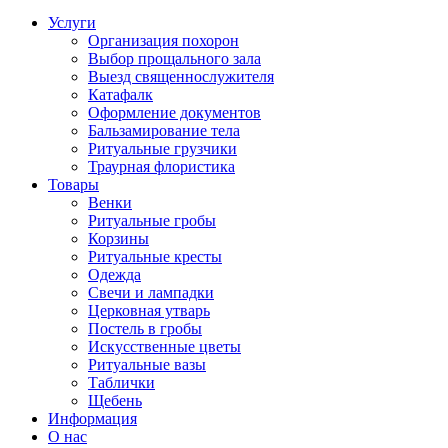
Услуги
Организация похорон
Выбор прощального зала
Выезд священнослужителя
Катафалк
Оформление документов
Бальзамирование тела
Ритуальные грузчики
Траурная флористика
Товары
Венки
Ритуальные гробы
Корзины
Ритуальные кресты
Одежда
Свечи и лампадки
Церковная утварь
Постель в гробы
Искусственные цветы
Ритуальные вазы
Таблички
Щебень
Информация
О нас