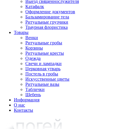
Выезд священнослужителя
Катафалк
Оформление документов
Бальзамирование тела
Ритуальные грузчики
Траурная флористика
Товары
Венки
Ритуальные гробы
Корзины
Ритуальные кресты
Одежда
Свечи и лампадки
Церковная утварь
Постель в гробы
Искусственные цветы
Ритуальные вазы
Таблички
Щебень
Информация
О нас
Контакты