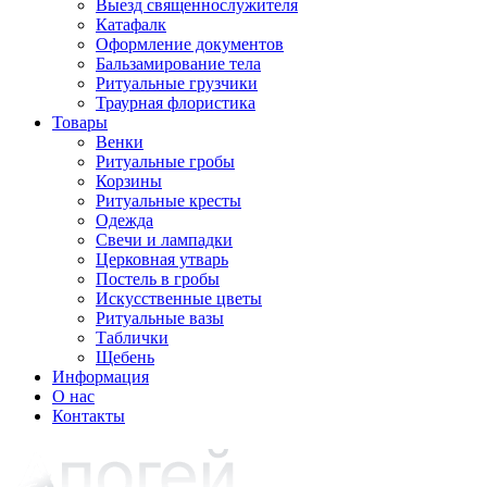
Выезд священнослужителя
Катафалк
Оформление документов
Бальзамирование тела
Ритуальные грузчики
Траурная флористика
Товары
Венки
Ритуальные гробы
Корзины
Ритуальные кресты
Одежда
Свечи и лампадки
Церковная утварь
Постель в гробы
Искусственные цветы
Ритуальные вазы
Таблички
Щебень
Информация
О нас
Контакты