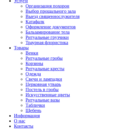
Услуги
Организация похорон
Выбор прощального зала
Выезд священнослужителя
Катафалк
Оформление документов
Бальзамирование тела
Ритуальные грузчики
Траурная флористика
Товары
Венки
Ритуальные гробы
Корзины
Ритуальные кресты
Одежда
Свечи и лампадки
Церковная утварь
Постель в гробы
Искусственные цветы
Ритуальные вазы
Таблички
Щебень
Информация
О нас
Контакты