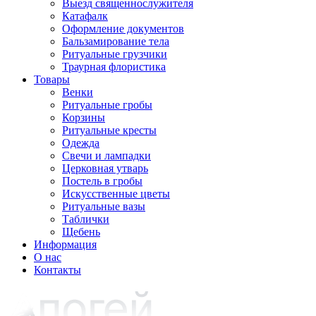
Выезд священнослужителя
Катафалк
Оформление документов
Бальзамирование тела
Ритуальные грузчики
Траурная флористика
Товары
Венки
Ритуальные гробы
Корзины
Ритуальные кресты
Одежда
Свечи и лампадки
Церковная утварь
Постель в гробы
Искусственные цветы
Ритуальные вазы
Таблички
Щебень
Информация
О нас
Контакты