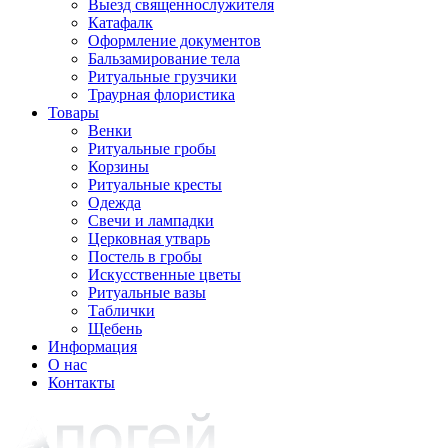
Выезд священнослужителя
Катафалк
Оформление документов
Бальзамирование тела
Ритуальные грузчики
Траурная флористика
Товары
Венки
Ритуальные гробы
Корзины
Ритуальные кресты
Одежда
Свечи и лампадки
Церковная утварь
Постель в гробы
Искусственные цветы
Ритуальные вазы
Таблички
Щебень
Информация
О нас
Контакты