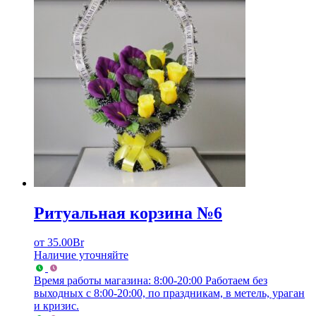
Ритуальная корзина №6
от
35.00
Br
Наличие уточняйте
Время работы магазина: 8:00-20:00
Работаем без
выходных с 8:00-20:00, по праздникам, в метель, ураган
и кризис.