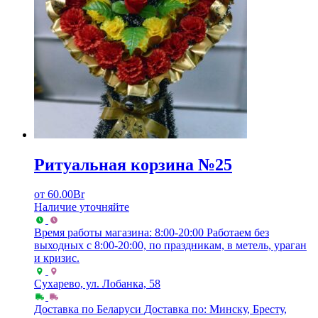
Ритуальная корзина №25
от
60.00
Br
Наличие уточняйте
Время работы магазина: 8:00-20:00
Работаем без
выходных с 8:00-20:00, по праздникам, в метель, ураган
и кризис.
Сухарево, ул. Лобанка, 58
Доставка по Беларуси
Доставка по: Минску, Бресту,