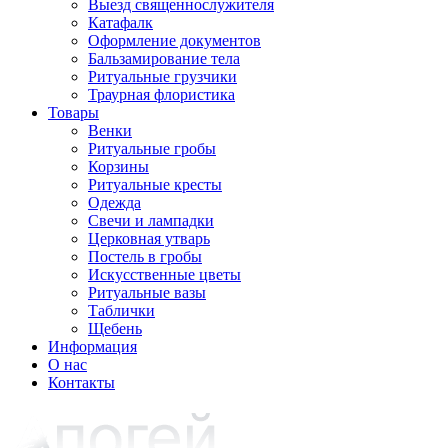
Выезд священнослужителя
Катафалк
Оформление документов
Бальзамирование тела
Ритуальные грузчики
Траурная флористика
Товары
Венки
Ритуальные гробы
Корзины
Ритуальные кресты
Одежда
Свечи и лампадки
Церковная утварь
Постель в гробы
Искусственные цветы
Ритуальные вазы
Таблички
Щебень
Информация
О нас
Контакты