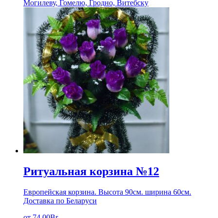
Могилеву, Гомелю, Гродно, Витебску
Ритуальная корзина №12
Европейская корзина. Высота 90см. ширина 60см.
Доставка по Беларуси
от
74.00
Br